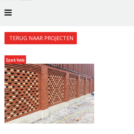
Overslaan en naar de inhoud gaan
TERUG NAAR PROJECTEN
Qpark Venlo