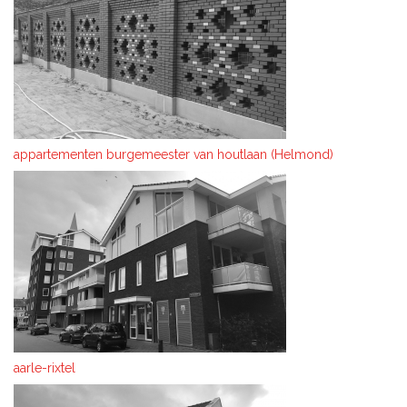
appartementen burgemeester van houtlaan (Helmond)
aarle-rixtel