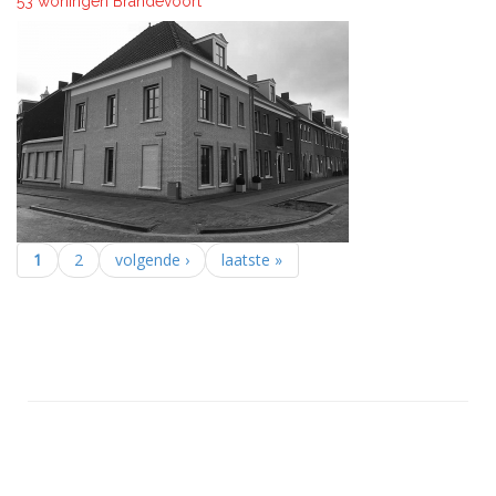
53 woningen Brandevoort
1
2
volgende ›
laatste »
Pagina's