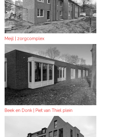
Meijl | zorgcomplex
Beek en Donk | Piet van Thiel plein