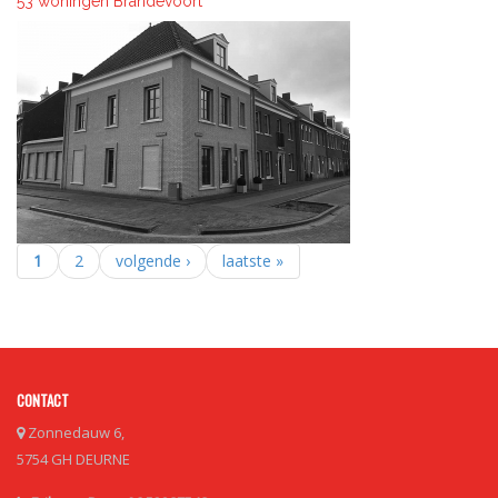
53 woningen Brandevoort
1
2
volgende ›
laatste »
Pagina's
CONTACT
Zonnedauw 6,
5754 GH DEURNE