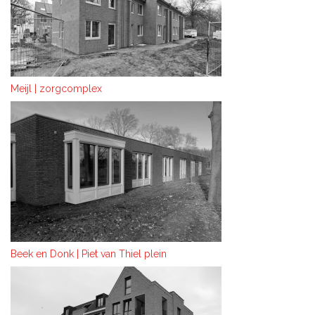
Meijl | zorgcomplex
Beek en Donk | Piet van Thiel plein