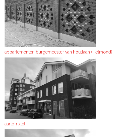
appartementen burgemeester van houtlaan (Helmond)
aarle-rixtel